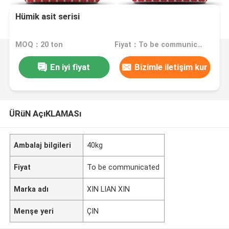
Hümik asit serisi
MOQ：20 ton
Fiyat：To be communicated
En iyi fiyat
Bizimle iletişim kur
ÜRüN AçıKLAMASı
Ambalaj bilgileri
40kg
Fiyat
To be communicated
Marka adı
XIN LIAN XIN
Menşe yeri
ÇIN