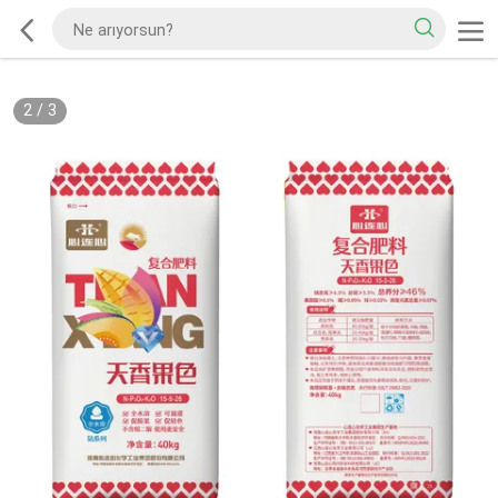
2
/
3