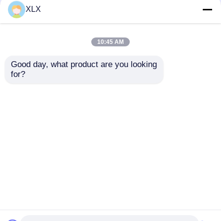
Hümik asit serisi
XLX
10:45 AM
Good day, what product are you looking 
for?
Devam et
Önerilen Ürünler
Ana sayfa
Hakkımızda
Bize ulaşın
Desktop Site
Site Haritası
Gizlilik Politikası
Kalite
Üre
Çin fabrikası.Copyright © 2026 Henan