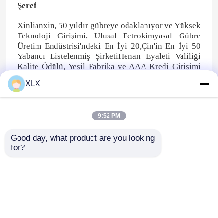
Şeref
Xinlianxin, 50 yıldır gübreye odaklanıyor ve Yüksek
Teknoloji Girişimi, Ulusal Petrokimyasal Gübre
Üretim Endüstrisi'ndeki En İyi 20,Çin'in En İyi 50
Yabancı Listelenmiş ŞirketiHenan Eyaleti Valiliği
Kalite Ödülü, Yeşil Fabrika ve AAA Kredi Girişimi
Kurumsal Kredi Değerlendirmesi,ve 12 yıl üst üste
XLX
Enerji Verimliliği Lider Benchmarking Enterprise
(Sentetik Amonyak) unvanına layık görüldü.
Yüksek teknoloji girişimci, gelişmiş enerji tasarrufu
9:52 PM
kuruluşu, enerji verimliliği lider değerlendirme
kuruluşu, ulusal tarımsal kimyasal hizmet merkezi,
Good day, what product are you looking 
kurumsal kredi değerlendirmesinde AAA kredi
for?
kuruluşu,Ulusal Kurumsal Teknoloji Merkezi, Petrol
ve Kimya Endüstrisinde Yeşil Fabrika, Doktoradan
Sonraki Araştırma Çalışma İstasyonu, Kalite
Yönetim Sistemi Sertifikasyonu, Ulusal Tanınmış
Laboratuvar