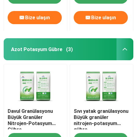
Bize ulaşın
Bize ulaşın
Azot Potasyum Gübre
(3)
Ev
Davul Granülasyonu
Sıvı yatak granülasyonu
Ürün:% s
Büyük Granüler
Büyük granüler
Nitrojen-Potasyum
nitrojen-potasyum
Gübre
gübre
videolar