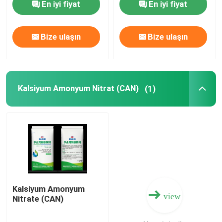
En iyi fiyat
En iyi fiyat
Hakkımızda
Bize ulaşın
Bize ulaşın
Fabrika turu
Kalsiyum Amonyum Nitrat (CAN)
(1)
Kalite kontrol
Bize Ulaşın
Haberler
Vakalar
Kalsiyum Amonyum
view
Nitrate (CAN)
Üre