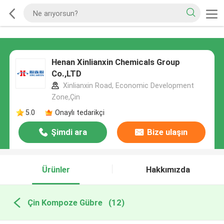
Henan Xinlianxin Chemicals Group
Co.,LTD
Xinlianxin Road, Economic Development
Zone,Çin
5.0
Onaylı tedarikçi
Şimdi ara
Bize ulaşın
Ürünler
Hakkımızda
Çin Kompoze Gübre
(12)