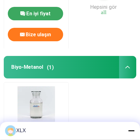
Hepsini gör
all
En iyi fiyat
Furfuril Alkol
Bize ulaşın
DMF
Hümik asit
Biyo-Metanol
(1)
Biyo-Metanol
XLX
view