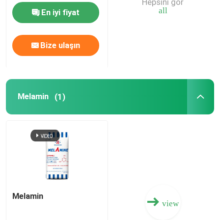
Hepsini gör
all
En iyi fiyat
Azot Potasyum Gübre
Bize ulaşın
Kompoze Gübre
Kalsiyum Amonyum Nitrat (CAN)
Melamin
(1)
Melamin
Biyo-Metanol
Otomotiv Sınıfı Üre
Melamin
view
POM Plastikleri