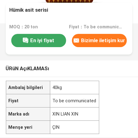
Hümik asit serisi
MOQ：20 ton
Fiyat：To be communicated
En iyi fiyat
Bizimle iletişim kur
ÜRüN AçıKLAMASı
Ambalaj bilgileri
40kg
Fiyat
To be communicated
Marka adı
XIN LIAN XIN
Menşe yeri
ÇIN