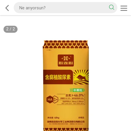
2
/
2