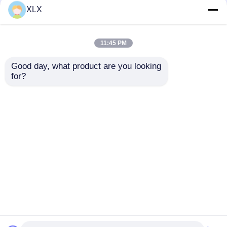
Hümik asit serisi
XLX
11:45 PM
Good day, what product are you looking 
for?
Devam et
Önerilen Ürünler
Ana sayfa
Hakkımızda
Bize ulaşın
Desktop Site
Site Haritası
Gizlilik Politikası
Kalite
Üre
Çin fabrikası.Copyright © 2026 Henan