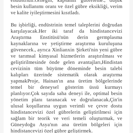
endüstridir.Örneğin, kapsamlı gübreleme., düşük
besin kullanımı oranı ve özel gübre eksikliği, verim
ve kalite iyileştirmesini kısıtladı.
Bu işbirliği, endüstrinin temel taleplerini doğrudan
karşılayacak.Her iki taraf da hindistancevizi
Araştırma Enstitüsü'nün derin germplasma
kaynaklarına ve yetiştirme araştırma kuruluşuna
güvenecek., ayrıca Xinlianxin Şirketi'nin yeni gübre
ve tarımsal kimyasal hizmetlerin araştırılması ve
geliştirilmesinde önde gelen avantajları,Hindistan
cevizinin tüm büyüme döneminde besin talebi
kalıpları üzerinde sistematik olarak araştırma
yapmakProje, Hainan'ın ana üretim bölgelerinde
temel bir deneysel gösterim üssü kurmayı
planlıyor.Çok sayıda saha deneyi ile, optimal besin
Ev
yönetim planı taranacak ve doğrulanacak,Çin'in
ulusal koşullarına uygun verimli ve çevre dostu
hindistancevizi özel gübrelerin geliştirilmesi için
Ürün:% s
sağlam bir teorik ve veri temeli oluşturmak, ve
Güneydoğu Asya'nın ana üretim bölgeleri için
hindistancevizi özel gübre geliştirmek.
videolar