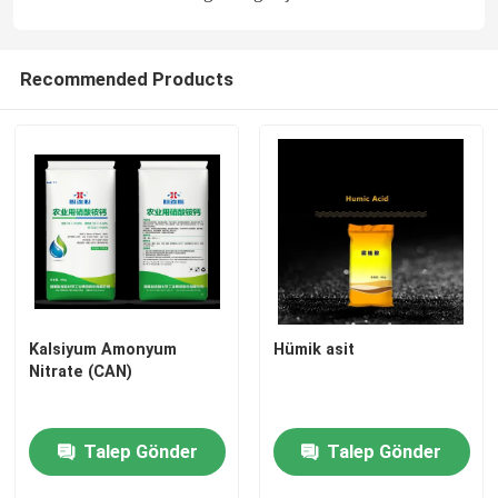
Hakkımızda
Recommended Products
Fabrika turu
Kalite kontrol
Bize Ulaşın
Haberler
Kalsiyum Amonyum
Hümik asit
Nitrate (CAN)
Vakalar
Talep Gönder
Talep Gönder
Üre