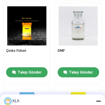
Azot Potasyum Gübre
Kompoze Gübre
Kalsiyum Amonyum Nitrat (CAN)
Çinko Fülvat
DMF
Melamin
Biyo-Metanol
Talep Gönder
Talep Gönder
Otomotiv Sınıfı Üre
XLX
POM Plastikleri